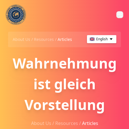
About Us /
Resources
/
Articles
English
Wahrnehmung
ist gleich
Vorstellung
About Us /
Resources
/
Articles