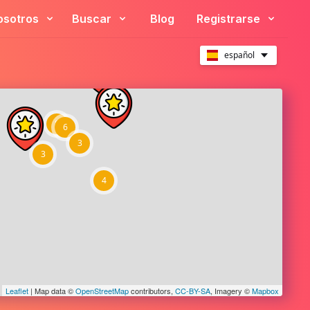
osotros
Buscar
Blog
Registrarse
español
8
6
3
3
4
Leaflet
| Map data ©
OpenStreetMap
contributors,
CC-BY-SA
, Imagery ©
Mapbox