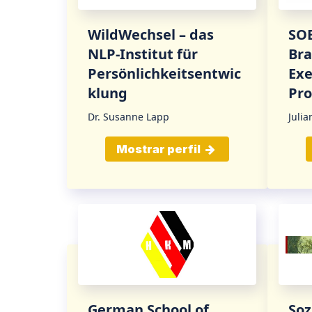
WildWechsel – das
SO
NLP-Institut für
Bra
Persönlichkeitsentwic
Exe
klung
Pro
Dr. Susanne Lapp
Julia
Mostrar perfil
German School of
Soz