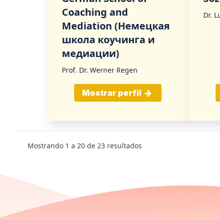
Coaching and
Dr. L
Mediation (Немецкая
школа коучинга и
медиации)
Prof. Dr. Werner Regen
Mostrar perfil
Mostrando
1
a
20
de
23
resultados