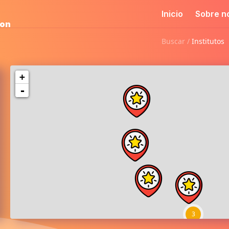
Inicio
Sobre n
ion
Buscar /
Institutos
+
-
3