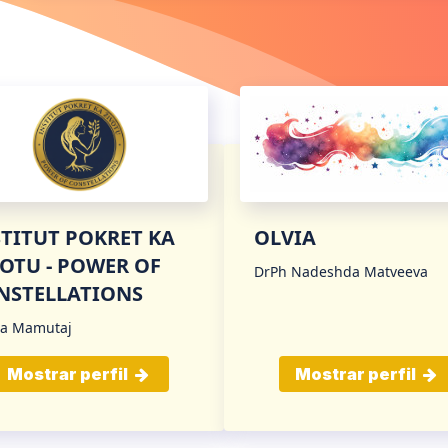
STITUT POKRET KA
OLVIA
VOTU - POWER OF
DrPh Nadeshda Matveeva
NSTELLATIONS
a Mamutaj
Mostrar perfil
Mostrar perfil