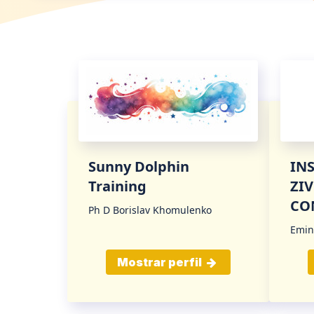
Sunny Dolphin
IN
Training
ZI
CO
Ph D Borislav Khomulenko
Emin
Mostrar perfil